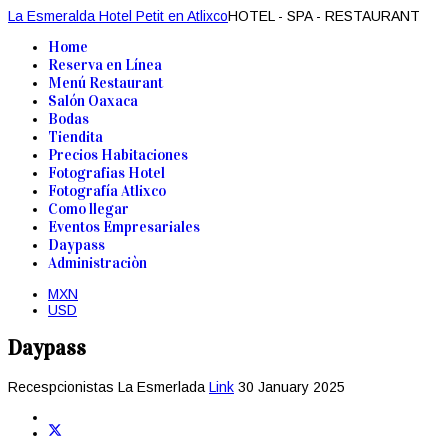
La Esmeralda Hotel Petit en Atlixco
HOTEL - SPA - RESTAURANT
Home
Reserva en Línea
Menú Restaurant
Salón Oaxaca
Bodas
Tiendita
Precios Habitaciones
Fotografias Hotel
Fotografía Atlixco
Como llegar
Eventos Empresariales
Daypass
Administraciòn
MXN
USD
Daypass
Recespcionistas La Esmerlada
Link
30 January 2025